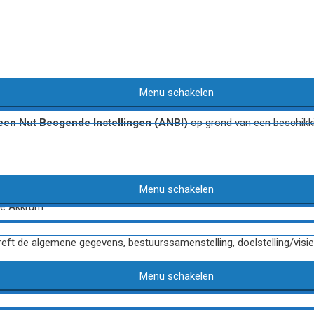
ngen (ANBI)​
Menu schakelen
en Nut Beogende Instellingen (ANBI)
op grond van een beschikki
e Akkrum
Menu schakelen
te Akkrum
ft de algemene gegevens, bestuurssamenstelling, doelstelling/visie, b
Menu schakelen