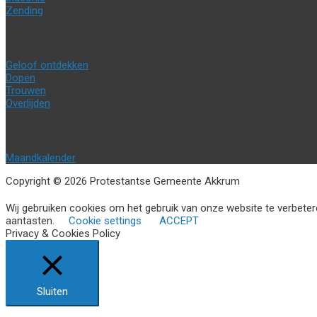
Zending
Mijn geloof
Geloof ontdekken
Dopen
Trouwen
Overlijden
Agenda
Maandkalender
Copyright © 2026 Protestantse Gemeente Akkrum
Wij gebruiken cookies om het gebruik van onze website te verbetere
aantasten.
Cookie settings
ACCEPT
Privacy & Cookies Policy
Sluiten