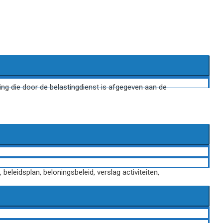
ng die door de belastingdienst is afgegeven aan de
eleidsplan, beloningsbeleid, verslag activiteiten,