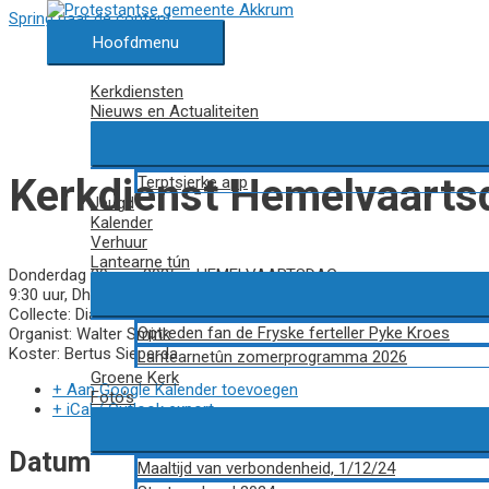
Spring naar de content
Hoofdmenu
Kerkdiensten
Nieuws en Actualiteiten
Kerkdienst Hemelvaarts
Terptsjerke app
Jeugd
Kalender
Verhuur
Lantearne tún
Donderdag 29 mei 2025 – HEMELVAARTSDAG
9:30 uur, Dhr. Mark Schippers, Zalk
Collecte: Diaconie en Kerk
Optreden fan de Fryske ferteller Pyke Kroes
Organist: Walter Smink
Koster: Bertus Sieperda
Lantearnetûn zomerprogramma 2026
Groene Kerk
+ Aan Google Kalender toevoegen
Foto’s
+ iCal / Outlook export
Datum
Maaltijd van verbondenheid, 1/12/24