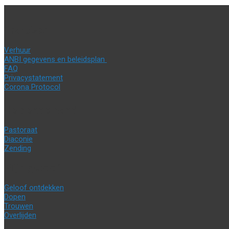
Praktisch
Verhuur
ANBI gegevens en beleidsplan
FAQ
Privacystatement
Corona Protocol
Helpende hand
Pastoraat
Diaconie
Zending
Mijn geloof
Geloof ontdekken
Dopen
Trouwen
Overlijden