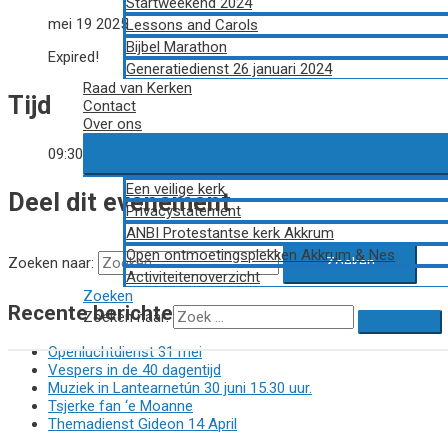
Startweekend 2024
mei 19 2025
Lessons and Carols
Bijbel Marathon
Expired!
Generatiedienst 26 januari 2024
Raad van Kerken
Tijd
Contact
Over ons
09:30
Een veilige kerk
Deel dit evenement
Privacystatement
ANBI Protestantse kerk Akkrum
Open ontmoetingsplekken Akkrum & Nes
Zoeken naar:
Activiteitenoverzicht
Zoeken
Recente berichten
Zoeken naar:
Openluchtdienst 31 mei
Vespers in de 40 dagentijd
Muziek in Lantearnetún 30 juni 15.30 uur.
Tsjerke fan ‘e Moanne
Themadienst Gideon 14 April