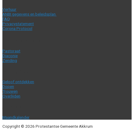
Verhuur
ANBI gegevens en beleidsplan
FAQ
Privacystatement
Corona Protocol
Helpende hand
Pastoraat
Diaconie
Zending
Mijn geloof
Geloof ontdekken
Dopen
Trouwen
Overlijden
Agenda
Maandkalender
Copyright © 2026 Protestantse Gemeente Akkrum