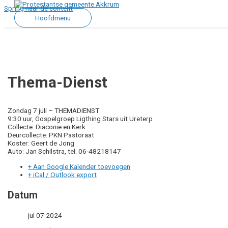
Spring naar de content
Hoofdmenu
Thema-Dienst
Zondag 7 juli – THEMADIENST
9:30 uur, Gospelgroep Ligthing Stars uit Ureterp
Collecte: Diaconie en Kerk
Deurcollecte: PKN Pastoraat
Koster: Geert de Jong
Auto: Jan Schilstra, tel. 06-48218147
+ Aan Google Kalender toevoegen
+ iCal / Outlook export
Datum
jul 07 2024